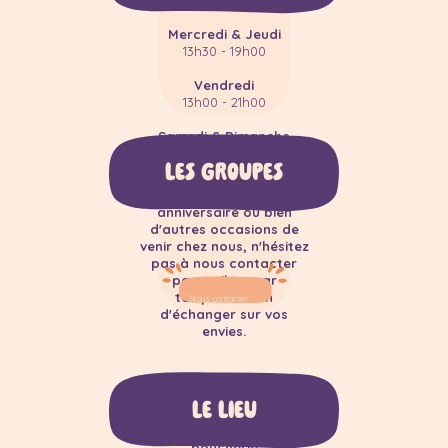
Mercredi & Jeudi
13h30 - 19h00
Vendredi
13h00 - 21h00
Samedi & Dimanche
Vous voulez privatiser
10h00 - 12h30
Nami
LES GROUPES
13h30 - 19h00
pour vos évènements ?
Team Building, EVJF, EVG,
anniversaire ou bien
d'autres occasions de
venir chez nous, n'hésitez
pas à nous contacter
par mail ou par
téléphone afin
Nous contacter
d'échanger sur vos
envies.
LE LIEU
Situé au
6 place de l'ancienne
boucherie