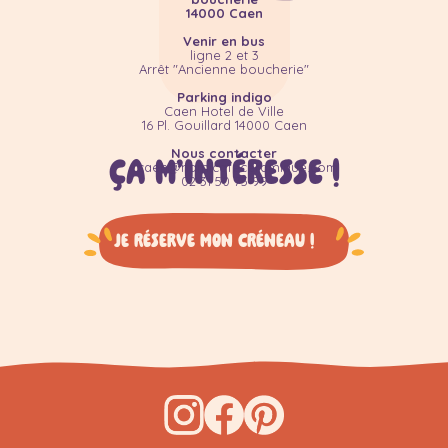
14000 Caen
Venir en bus
ligne 2 et 3
Arrêt "Ancienne boucherie"
Parking indigo
Caen Hotel de Ville
16 Pl. Gouillard 14000 Caen
Nous contacter
ça m’intéresse !
caen@namicafeceramique.com
02 31 50 75 99
Je réserve mon créneau !