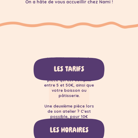
On a hâte de vous accueillir chez Nami !
Le prix d'un atelier de
2h30
LES TARIFS
est de 15€, ce à quoi vous
rajoutez le prix de votre
pièce qui est compris
entre 5 et 50€, ainsi que
votre boisson ou
pâtisserie.
Une deuxième pièce lors
de son atelier ? C'est
possible, pour 10€
supplémentaire en plus
du prix
LES HORAIRES
de la pièce.
Lundi & Mardi
Fermé